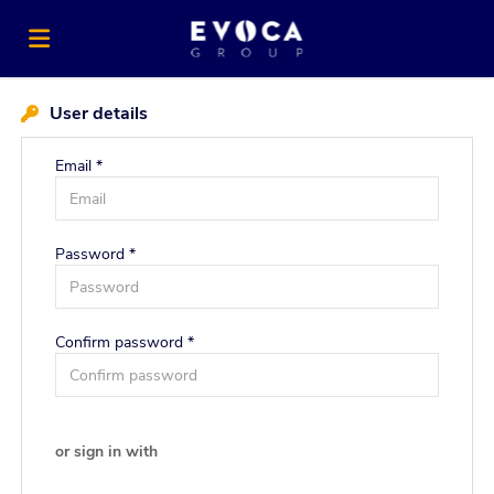
Home
User details
Email *
Job
Password *
list
Upload
your
Login
Confirm password *
CV
Language
or sign in with