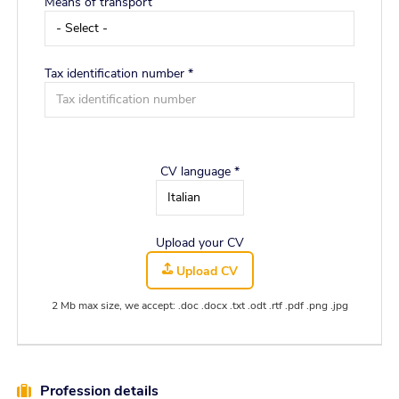
Means of transport
Tax identification number *
CV language *
Upload your CV
Upload CV
2 Mb max size, we accept: .doc .docx .txt .odt .rtf .pdf .png .jpg
Profession details