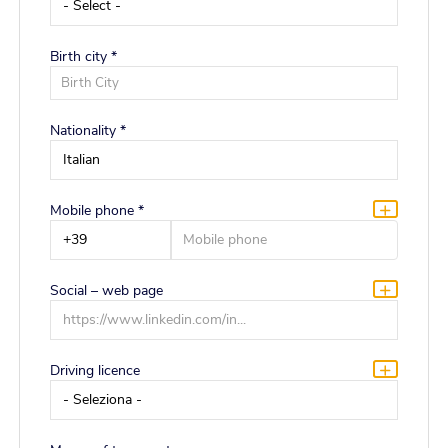
Birth city *
Residence city
Birth City
Residence City
Nationality *
Residence address
Mobile phone *
Social – web page
Driving licence