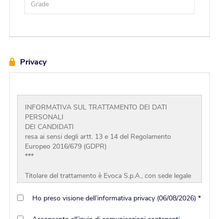
Privacy
INFORMATIVA SUL TRATTAMENTO DEI DATI
PERSONALI
DEI CANDIDATI
resa ai sensi degli artt. 13 e 14 del Regolamento
Europeo 2016/679 (GDPR)
***
Titolare del trattamento è Evoca S.p.A., con sede legale
in 20121 Milano, Via Tommaso Grossi n. 2, Italia, con
codice fiscale e partita IVA 05035600963, numero di
Ho preso visione dell’informativa privacy (06/08/2026) *
telefono: +39.035.606111, indirizzo email
info@evocagroup.com
('Società').