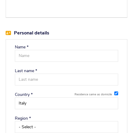
EN
FR
Personal details
IT
Name *
DE
Last name *
ES
Country *
Residence same as domicile
PT
Region *