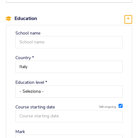
Education
School name
Country *
Education level *
Course starting date
Still ongoing
Date of degree achievement
Mark